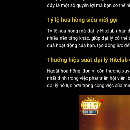
đây là một số quyền lợi mà bạn có thể n
Tỷ lệ hoa hồng siêu mời gọi
Tỷ lệ hoa hồng mà
đại lý Hitclub
nhận đư
nhiều nền tảng khác, giúp đại lý có th
quả hoạt động của bạn, tạo động lực để 
Thưởng hiệu suất đại lý Hitclub
Ngoài hoa hồng, đơn vị còn thường xuyê
nhất định trong việc phát triển hội viê
đại lý nỗ lực hơn trong công việc của mì