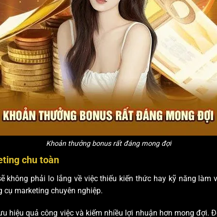
Khoản thưởng bonus rất đáng mong đợi
eting chu toàn
 sẽ không phải lo lắng về việc thiếu kiến thức hay kỹ năng làm
g cụ marketing chuyên nghiệp.
ưu hiệu quả công việc và kiếm nhiều lợi nhuận hơn mong đợi. Độ