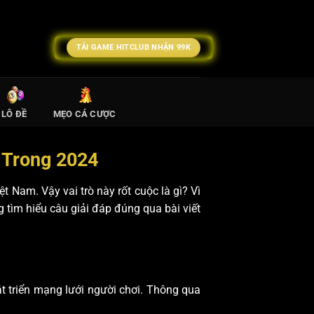
TẢI GAME HITCLUB NHẬN 99K
LÔ ĐỀ
MẸO CÁ CƯỢC
 Trong 2024
 Nam. Vậy vai trò này rốt cuộc là gì? Vì
 tìm hiểu câu giải đáp đúng qua bài viết
t triển mạng lưới người chơi. Thông qua