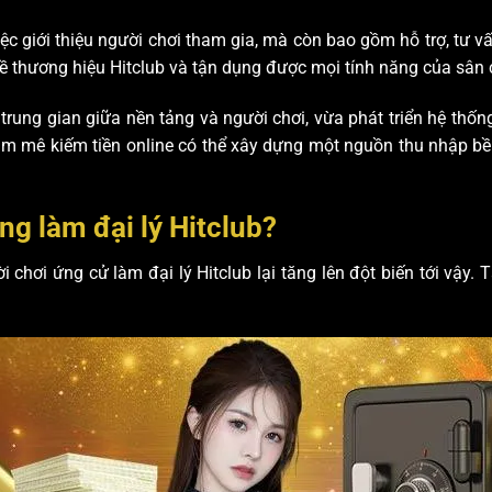
việc giới thiệu người chơi tham gia, mà còn bao gồm hỗ trợ, tư
ề thương hiệu Hitclub và tận dụng được mọi tính năng của sân 
trung gian giữa nền tảng và người chơi, vừa phát triển hệ thống
đam mê kiếm tiền online có thể xây dựng một nguồn thu nhập bền
ng làm đại lý Hitclub?
ời chơi ứng cử làm
đại lý Hitclub
lại
tăng lên đột biến tới vậy.