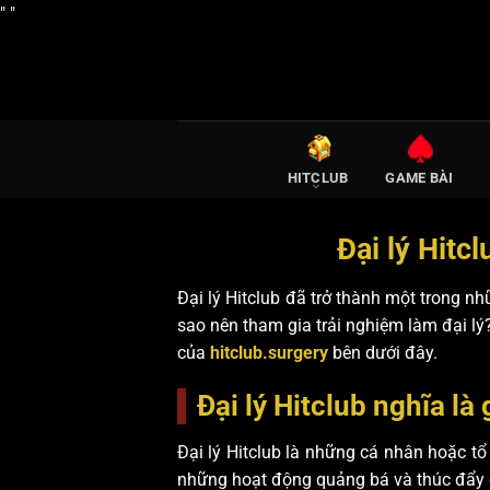
Bỏ
"
"
qua
nội
dung
HITCLUB
GAME BÀI
Đại lý Hit
Đại lý Hitclub
đã trở thành một trong nhữ
sao nên tham gia trải nghiệm làm đại lý
của
hitclub.surgery
bên dưới đây.
Đại lý Hitclub nghĩa là 
Đại lý Hitclub
là những cá nhân hoặc tổ 
những hoạt động quảng bá và thúc đẩy 