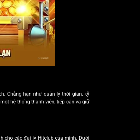
h. Chẳng hạn như quản lý thời gian, kỹ
một hệ thống thành viên, tiếp cận và giữ
nh cho các
đại lý Hitclub
của mình. Dưới