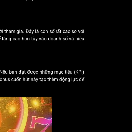
i tham gia. Đây là con số rất cao so với
ể tăng cao hơn tùy vào doanh số và hiệu
. Nếu bạn đạt được những mục tiêu (KPI)
 bonus cuốn hút này tạo thêm động lực để