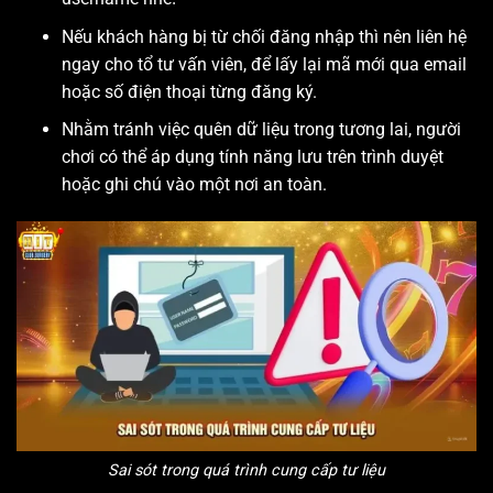
Nếu khách hàng bị từ chối đăng nhập thì nên liên hệ
ngay cho tổ tư vấn viên, để lấy lại mã mới qua email
hoặc số điện thoại từng đăng ký.
Nhằm tránh việc quên dữ liệu trong tương lai, người
chơi có thể áp dụng tính năng lưu trên trình duyệt
hoặc ghi chú vào một nơi an toàn.
Sai sót trong quá trình cung cấp tư liệu