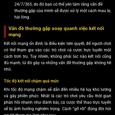
24/7/365, do đó bạn có thể yên tâm rằng
vấn đề
thường gặp
của mình sẽ được xử lý một cách mau lẹ,
hài lòng.
Vấn đề thường gặp xoay quanh việc kết nối
mạng
Kết nối mạng ổn định là điều kiện tiên quyết, để người chơi
có thể tham gia vào các trò chơi cá cược trực tuyến một
cách trơn tru. Tuy nhiên, không phải lúc nào kết nối cũng
đủ mạnh, từ đó gây ra những
vấn đề thường gặp
không hề
nhỏ.
Tốc độ kết nối chậm quá mức
Khi tốc độ mạng chậm sẽ dẫn đến nhiều hệ luỵ khó lường
và gây phiền phức. Nhất là các trò chơi yêu cầu thời gian
phản hồi nhanh như đánh bài, cá cược thể thao trực tuyến
sẽ bị ảnh hưởng nghiêm trọng. Cách “gỡ rối” đúng đòi hỏi