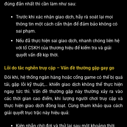
đúng đắn nhất thì cần làm như sau:
Trước khi xác nhận giao dịch, hãy rà soát lại mọi
thông tin một cách cẩn thận để đảm bảo không có
sai phạm.
Nếu đã thực hiện sai giao dịch, nhanh chóng liên hệ
với tổ CSKH của thương hiệu để kiểm tra và giải
quyết vấn đề kịp thời.
Lỗi do tắc nghẽn truy cập – Vấn đề thường gặp gay go
Đôi khi, hệ thống ngân hàng hoặc cổng game có thể bị quá
tải, gặp lỗi kỹ thuật,… khiến giao dịch không thể thực hiện
ngay tức thì.
Vấn đề thường gặp
này thường xảy ra vào
các thời gian cao điểm, khi lượng người chơi truy cập và
thực hiện giao dịch đồng loạt. Cùng tham khảo qua cách
giải quyết trục trặc này hiệu quả:
Kiên nhẫn chờ đợi và thử lại sau một khoảng thời