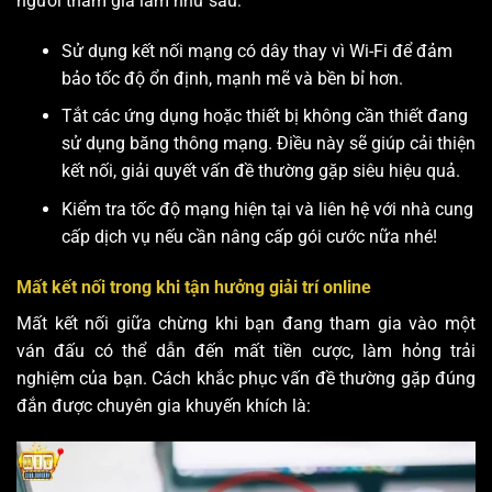
người tham gia làm như sau:
Sử dụng kết nối mạng có dây thay vì Wi-Fi để đảm
bảo tốc độ ổn định, mạnh mẽ và bền bỉ hơn.
Tắt các ứng dụng hoặc thiết bị không cần thiết đang
sử dụng băng thông mạng. Điều này sẽ giúp cải thiện
kết nối, giải quyết
vấn đề thường gặp
siêu hiệu quả.
Kiểm tra tốc độ mạng hiện tại và liên hệ với nhà cung
cấp dịch vụ nếu cần nâng cấp gói cước nữa nhé!
Mất kết nối trong khi tận hưởng giải trí online
Mất kết nối giữa chừng khi bạn đang tham gia vào một
ván đấu có thể dẫn đến mất tiền cược, làm hỏng trải
nghiệm của bạn. Cách khắc phục
vấn đề thường gặp
đúng
đắn được chuyên gia khuyến khích là: