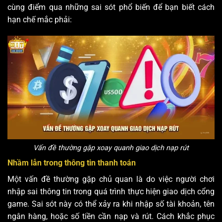
cùng điểm qua những sai sót phổ biến để bạn biết cách
hạn chế mắc phải:
Vấn đề thường gặp xoay quanh giao dịch nạp rút
Nhầm lẫn trong thông tin thanh toán
Một
vấn đề thường gặp
chủ quan là do việc người chơi
nhập sai thông tin trong quá trình thực hiện giao dịch cổng
game. Sai sót này có thể xảy ra khi nhập số tài khoản, tên
ngân hàng, hoặc số tiền cần nạp và rút. Cách khắc phục