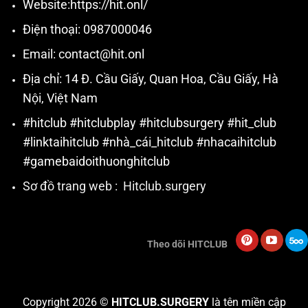
Website:
https://hit.onl/
Điện thoại: 0987000046
Email:
contact@hit.onl
Địa chỉ: 14 Đ. Cầu Giấy, Quan Hoa, Cầu Giấy, Hà
Nội, Việt Nam
#hitclub #hitclubplay #hitclubsurgery #hit_club
#linktaihitclub #nhà_cái_hitclub #nhacaihitclub
#gamebaidoithuonghitclub
Sơ đồ trang web :
Hitclub.surgery
Theo dõi HITCLUB
Copyright 2026 ©
HITCLUB.SURGERY
là tên miền cập