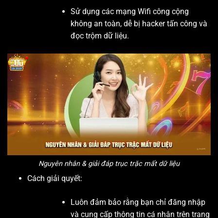
Sử dụng các mạng Wifi công cộng
không an toàn, dễ bị hacker tấn công và
đọc trộm dữ liệu.
Nguyên nhân & giải đáp trục trặc mất dữ liệu
Cách giải quyết:
Luôn đảm bảo rằng bạn chỉ đăng nhập
và cung cấp thông tin cá nhân trên trang