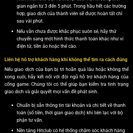
gian ngắn từ 3 đến 5 phút. Trong hầu hết các trường
hợp, giao dịch của thành viên sẽ được hoàn tất chỉ
sau vài phút.
Nếu vẫn chưa được khắc phục suôn sẻ, hãy thử
chuyển sang một hình thức thanh toán khác như ví
điện tử, tiền ảo hoặc thẻ cào.
Liên hệ hỗ trợ khách hàng khi không thể tìm ra cách đúng
Nếu giao dịch của bạn bị trì hoãn quá lâu hoặc không thể
xong xuôi, hãy kết nối với đội ngũ hỗ trợ khách hàng của
cổng game. Chúng tôi có thể giúp bạn kiểm tra tình trạng
giao dịch và giải quyết mọi vấn đề phát sinh.
Chuẩn bị sẵn thông tin tài khoản và chi tiết về thanh
toán (số tiền, thời gian giao dịch) khi liên lạc với bộ
phận tư vấn.
Nền tảng Hitclub có hệ thống chăm sóc khách hàng