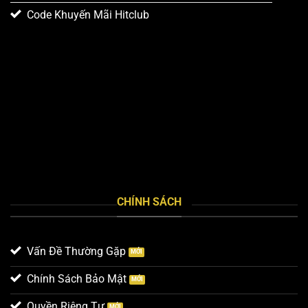
Code Khuyến Mãi Hitclub
CHÍNH SÁCH
Vấn Đề Thường Gặp
Chính Sách Bảo Mật
Quyền Riêng Tư