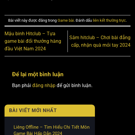
Bài viết này được đăng trong
Game bài
. Đánh dấu
liên kết thường trực
.
Mậu binh Hitclub – Tựa
Sâm hitclub – Chơi bài đẳng
game bài đổi thưởng hàng
cấp, nhận quà mỏi tay 2024
đầu Việt Nam 2024
Để lại một bình luận
Bạn phải
đăng nhập
để gửi bình luận.
BÀI VIẾT MỚI NHẤT
Liêng Offline – Tìm Hiểu Chi Tiết Môn
Game Bài Hấp Dẫn 2024