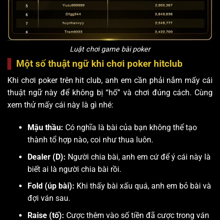
Luật chơi game bài poker
Một số thuật ngữ khi chơi poker hitclub
Khi chơi poker trên hit club, anh em cần phải nắm mấy cái
thuật ngữ này để không bị “hố” và chơi đúng cách. Cùng
xem thử mấy cái này là gì nhé:
Mậu thầu:
Có nghĩa là bài của bạn không thể tạo
thành tổ hợp nào, coi như thua luôn.
Dealer (D):
Người chia bài, anh em cứ để ý cái này là
biết ai là người chia bài rồi.
Fold (úp bài):
Khi thấy bài xấu quá, anh em bỏ bài và
đợi ván sau.
Raise (tố):
Cược thêm vào số tiền đã cược trong ván