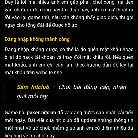
Đây là lỗi mà nhiều anh em gặp phải, chơi xong mà tiền
vẫn chưa được cộng hay trừ. Lúc này, anh em cứ thoát ra
rồi vào lại game thử, nếu vẫn không thấy giao dịch, thì gọi
ngay cho tổng đài để được hỗ trợ.
Đăng nhập không thành công
Đăng nhập không được, có thể là do quên mật khẩu hoặc
bị ai đó hack tài khoản và thay đổi mật khẩu rồi. Nếu quên
mật khẩu, anh em chỉ cần làm theo hướng dẫn để lấy lại
mật khẩu trên website nhé.
Sâm hitclub
– Chơi bài đẳng cấp, nhận
quà mỏi tay
Game bài
poker hitclub
đã và đang được cập nhật, cải tiến
mỗi ngày. Bài viết của hit club đã update những thông tin
mới nhất về trò chơi, nhằm giúp anh em có thêm nhiều dữ
liệu hơn về trò chơi này.