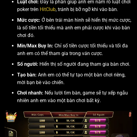
Luật chơi:
Đây là phần giúp anh em nắm rõ luật chơi
poker trên
HitClub
, tránh bị bỡ ngỡ khi vào bàn.
Mức cược:
Ở bên trái màn hình sẽ hiển thị mức cược,
là số tiền tối thiểu mà anh em phải cược khi vào bàn
chơi đó.
Min/Max Buy In:
Chỉ số tiền cược tối thiểu và tối đa
anh em có thể tham gia trong ván cược.
Số người:
Hiển thị số người đang tham gia bàn chơi.
Tạo bàn:
Anh em có thể tự tạo một bàn chơi riêng,
mời bạn bè vào chiến.
Chơi nhanh:
Nếu lười tìm bàn, game sẽ tự xếp ngẫu
nhiên anh em vào một bàn chơi bất kỳ.