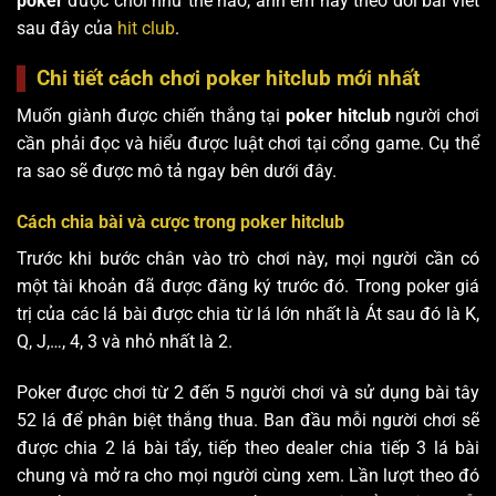
poker
được chơi như thế nào, anh em hãy theo dõi bài viết
sau đây của
hit club
.
Chi tiết cách chơi poker hitclub mới nhất
Muốn giành được chiến thắng tại
poker hitclub
người chơi
cần phải đọc và hiểu được luật chơi tại cổng game. Cụ thể
ra sao sẽ được mô tả ngay bên dưới đây.
Cách chia bài và cược trong poker hitclub
Trước khi bước chân vào trò chơi này, mọi người cần có
một tài khoản đã được đăng ký trước đó. Trong poker giá
trị của các lá bài được chia từ lá lớn nhất là Át sau đó là K,
Q, J,…, 4, 3 và nhỏ nhất là 2.
Poker được chơi từ 2 đến 5 người chơi và sử dụng bài tây
52 lá để phân biệt thắng thua. Ban đầu mỗi người chơi sẽ
được chia 2 lá bài tẩy, tiếp theo dealer chia tiếp 3 lá bài
chung và mở ra cho mọi người cùng xem. Lần lượt theo đó