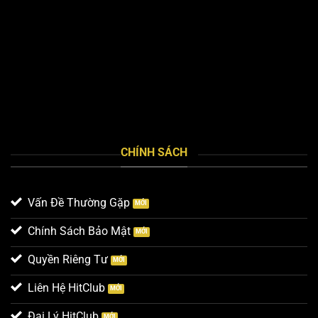
CHÍNH SÁCH
Vấn Đề Thường Gặp
Chính Sách Bảo Mật
Quyền Riêng Tư
Liên Hệ HitClub
Đại Lý HitClub