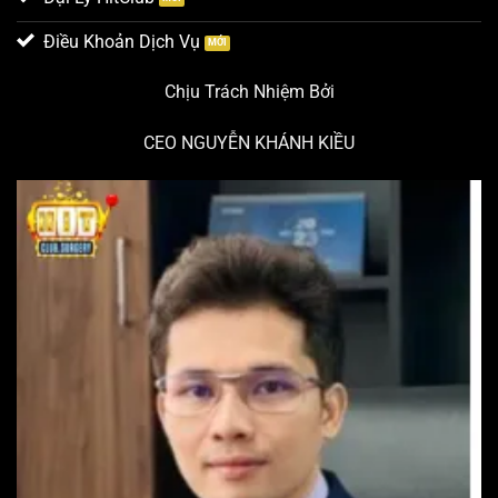
Điều Khoản Dịch Vụ
Chịu Trách Nhiệm Bởi
CEO NGUYỄN KHÁNH KIỀU