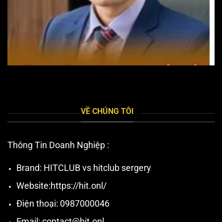
VỀ CHÚNG TÔI
Thông Tin Doanh Nghiệp :
Brand: HITCLUB vs hitclub sergery
Website:
https://hit.onl/
Điện thoại: 0987000046
Email:
contact@hit.onl